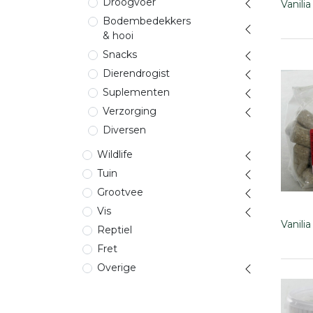
Droogvoer
Vanili
Bodembedekkers
& hooi
Snacks
Dierendrogist
Suplementen
Verzorging
Diversen
Wildlife
Tuin
Grootvee
Vis
Vanili
Reptiel
Fret
Overige