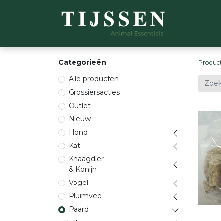
WEBSH
Categorieën
Produc
Alle producten
Grossiersacties
Outlet
Nieuw
Hond
Kat
Knaagdier
& Konijn
Vogel
Pluimvee
Paard