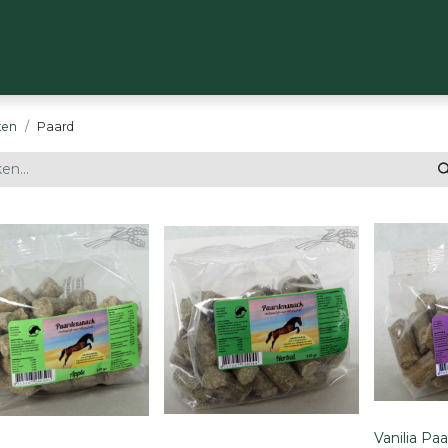
OP
MERKEN
OVER ONS
CONTACT
ten
Paard
Vanilia Pa