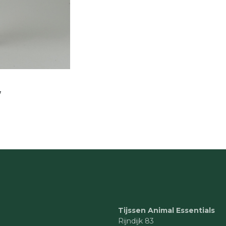
7
Tijssen Animal Essentials
Rijndijk 83