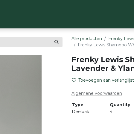
OP
MERKEN
OVER ONS
CONTACT
Alle producten
Frenky Lewi
Frenky Lewis Shampoo Whi
Frenky Lewis S
Lavender & Yla
Toevoegen aan verlanglijst
Algemene voorwaarden
Type
Quantity
Deelpak
4