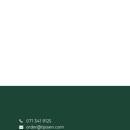
071 341 9125
order@tijssen.com