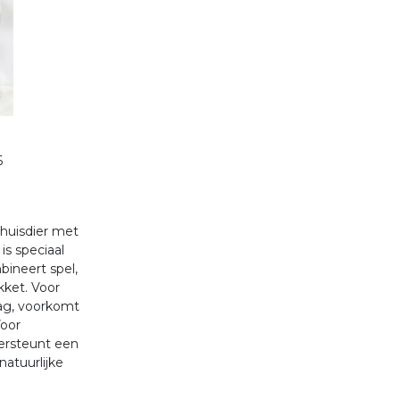
6
 huisdier met
is speciaal
ineert spel,
kket. Voor
rag, voorkomt
Voor
ersteunt een
atuurlijke