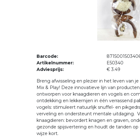
Barcode:
871500150340
Artikelnummer:
E50340
Adviesprijs:
€ 3.49
Breng afwisseling en plezier in het leven van je
Mix & Play! Deze innovatieve lijn van producten 
ontworpen voor knaagdieren en vogels en comb
ontdekking en lekkernijen in één verrassend pa
vogels: stimuleert natuurlijk snuffel- en pikged
verveling en ondersteunt mentale uitdaging. 
knaagdieren: bevordert knagen en graven, ond
gezonde spijsvertering en houdt de tanden op n
wijze kort.