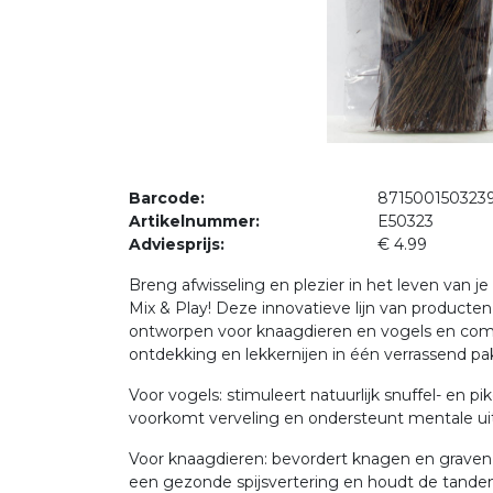
Barcode:
871500150323
Artikelnummer:
E50323
Adviesprijs:
€ 4.99
Breng afwisseling en plezier in het leven van je
Mix & Play! Deze innovatieve lijn van producten 
ontworpen voor knaagdieren en vogels en comb
ontdekking en lekkernijen in één verrassend pa
Voor vogels: stimuleert natuurlijk snuffel- en pi
voorkomt verveling en ondersteunt mentale ui
Voor knaagdieren: bevordert knagen en graven
een gezonde spijsvertering en houdt de tande