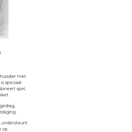
9
 huisdier met
is speciaal
ineert spel,
kket.
kgedrag,
tdaging.
, ondersteunt
n op