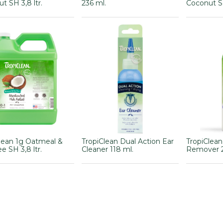
t SH 3,8 ltr.
236 ml.
Coconut SH
lean 1g Oatmeal &
TropiClean Dual Action Ear
TropiClean
e SH 3,8 ltr.
Cleaner 118 ml.
Remover 2