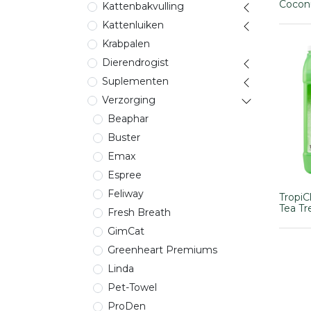
Coconu
Kattenbakvulling
Kattenluiken
Krabpalen
Dierendrogist
Suplementen
Verzorging
Beaphar
Buster
Emax
Espree
Feliway
TropiC
Tea Tre
Fresh Breath
GimCat
Greenheart Premiums
Linda
Pet-Towel
ProDen