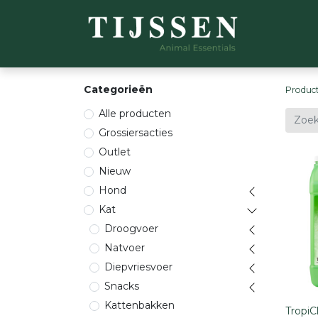
WEBSH
Categorieën
Produc
Alle producten
Grossiersacties
Outlet
Nieuw
Hond
Kat
Droogvoer
Natvoer
Diepvriesvoer
Snacks
Kattenbakken
TropiC