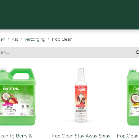
OP
MERKEN
OVER ONS
CONTACT
ten
Kat
Verzorging
TropiClean
lean 1g Berry &
TropiClean Stay Away Spray
TropiClean