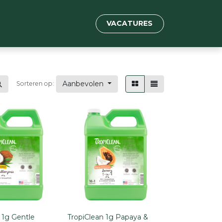
VACATURES
Aanbevolen
Sorteren op:
 1g Gentle
TropiClean 1g Papaya &