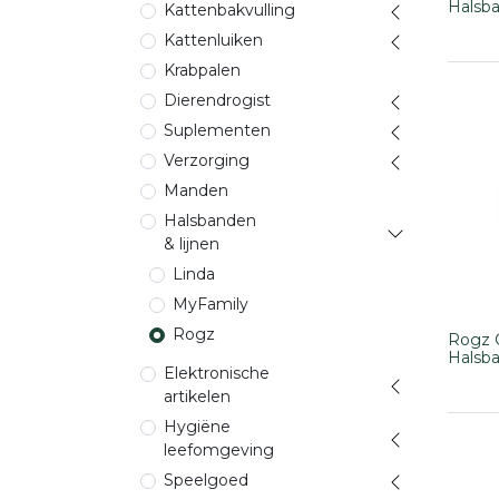
Halsb
Kattenbakvulling
Kattenluiken
Krabpalen
Dierendrogist
Suplementen
Verzorging
Manden
Halsbanden
& lijnen
Linda
MyFamily
Rogz
Rogz 
Halsb
Elektronische
artikelen
Hygiëne
leefomgeving
Speelgoed