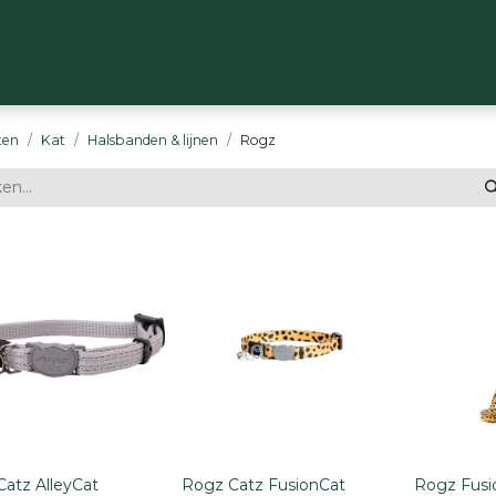
OP
MERKEN
OVER ONS
CONTACT
ten
Kat
Halsbanden & lijnen
Rogz
atz AlleyCat
Rogz Catz FusionCat
Rogz Fusi