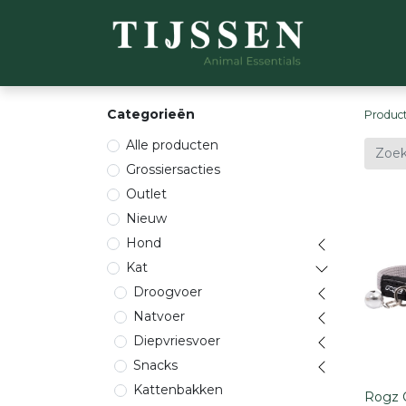
WEBSH
Categorieën
Produc
Alle producten
Grossiersacties
Outlet
Nieuw
Hond
Kat
Droogvoer
Natvoer
Diepvriesvoer
Snacks
Kattenbakken
Rogz C