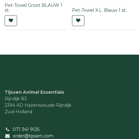
Pet-Towel Groot BLAUW 1
st.
Pet-Towel X.L. Blauw 1 st.
Tijssen Animal Essentials
Rijndijk 83
2394 AD Hazerswoude-Rijndijk
Zuid-Holland
071 341 9125
order@tijssen.com