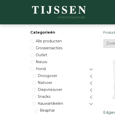
WEBSH
Categorieën
Produc
Alle producten
Grossiersacties
Outlet
Nieuw
Hond
Droogvoer
Natvoer
Diepvriesvoer
Snacks
Kauwartikelen
Beaphar
Edgar