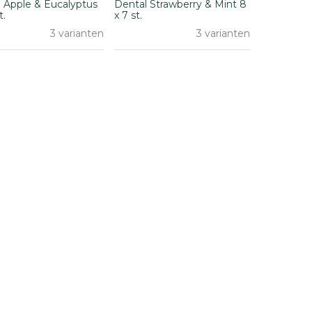
 Apple & Eucalyptus
Dental Strawberry & Mint 8
t.
x 7 st.
3 varianten
3 varianten