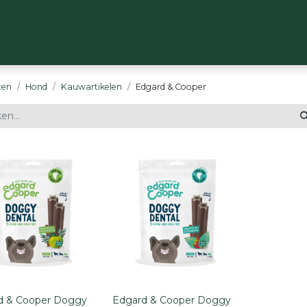
OP
MERKEN
OVER ONS
CONTACT
ten
Hond
Kauwartikelen
Edgard & Cooper
d & Cooper Doggy
Edgard & Cooper Doggy