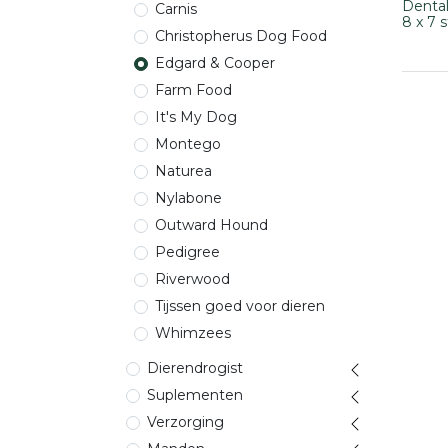
Dental
Carnis
8 x 7 s
Christopherus Dog Food
Edgard & Cooper
Farm Food
It's My Dog
Montego
Naturea
Nylabone
Outward Hound
Pedigree
Riverwood
Tijssen goed voor dieren
Whimzees
Dierendrogist
Suplementen
Verzorging