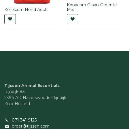
Konacorn Graan-Groente
Konacorn Hond Adult
Mix
Tijssen Animal Essentials
Rijndijk 83
2394 AD Hazerswoude-Rijndijk
Zuid-Holland
071 341 9125
order@tijssen.com