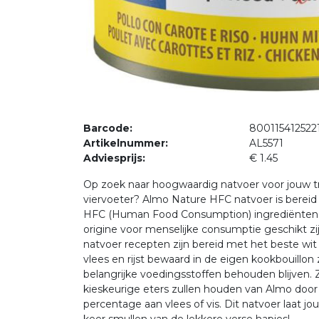
Barcode:
800115412522
Artikelnummer:
AL5571
Adviesprijs:
€ 1.45
Op zoek naar hoogwaardig natvoer voor jouw 
viervoeter? Almo Nature HFC natvoer is berei
HFC (Human Food Consumption) ingrediënten 
origine voor menselijke consumptie geschikt zij
natvoer recepten zijn bereid met het beste wit 
vlees en rijst bewaard in de eigen kookbouillon 
belangrijke voedingsstoffen behouden blijven. 
kieskeurige eters zullen houden van Almo doo
percentage aan vlees of vis. Dit natvoer laat j