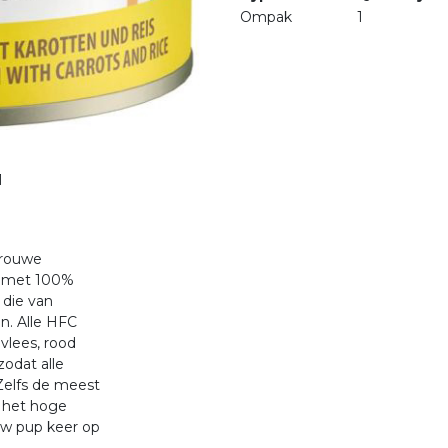
Ompak
1
1
trouwe
d met 100%
die van
n. Alle HFC
vlees, rood
zodat alle
Zelfs de meest
r het hoge
ouw pup keer op