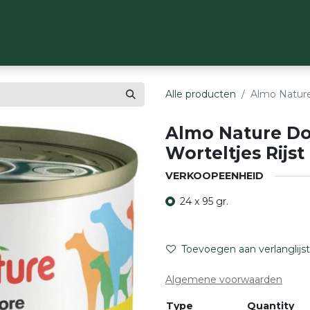
OP
MERKEN
OVER ONS
CONTACT
Alle producten
Almo Nature
Almo Nature Do
Worteltjes Rijst
VERKOOPEENHEID
24 x 95 gr.
Toevoegen aan verlanglijst
Algemene voorwaarden
Type
Quantity